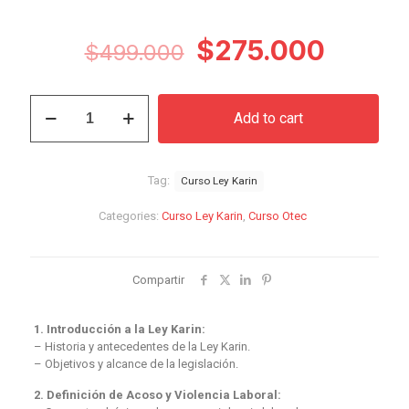
Original
Curren
$
275.000
$
499.000
price
price
was:
is:
Curso
Add to cart
Ley
$499.000.
$275.0
Karin
quantity
Tag:
Curso Ley Karin
Categories:
Curso Ley Karin
,
Curso Otec
Compartir
1. Introducción a la Ley Karin:
– Historia y antecedentes de la Ley Karin.
– Objetivos y alcance de la legislación.
2. Definición de Acoso y Violencia Laboral: