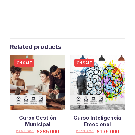
Related products
ON SALE
ON SALE
Curso Gestión
Curso Inteligencia
Municipal
Emocional
Original
Current
Original
Curren
$
286.000
$
176.000
$
663.000
$
311.600