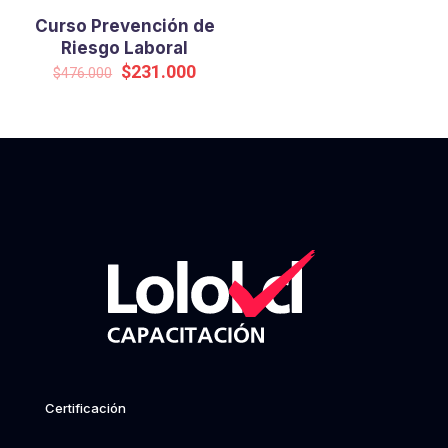
Curso Prevención de
Riesgo Laboral
Original
Current
$
231.000
$
476.000
price
price
was:
is:
$476.000.
$231.000.
Certificación