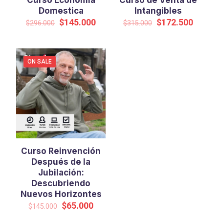
Curso Economía
Curso de Venta de
Domestica
Intangibles
Original
Current
Original
Curren
$
145.000
$
172.500
$
296.000
$
315.000
price
price
price
price
was:
is:
was:
is:
$296.000.
$145.000.
$315.000.
$172.5
ON SALE
Curso Reinvención
Después de la
Jubilación:
Descubriendo
Nuevos Horizontes
Original
Current
$
65.000
$
145.000
price
price