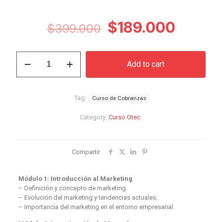
Original
Curren
$
189.000
$
399.000
price
price
was:
is:
Curso
Add to cart
de
$399.000.
$189.0
Cobranzas
quantity
Tag:
Curso de Cobranzas
Category:
Curso Otec
Compartir
Módulo 1: Introducción al Marketing
– Definición y concepto de marketing.
– Evolución del marketing y tendencias actuales.
– Importancia del marketing en el entorno empresarial.