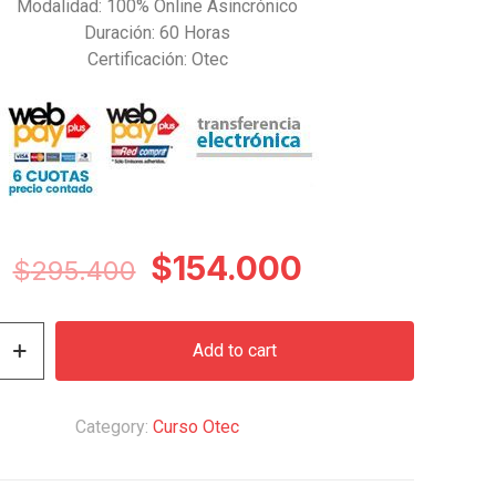
Modalidad: 100% Online Asincrónico
Duración: 60 Horas
Certificación: Otec
Original
Current
$
154.000
$
295.400
price
price
was:
is:
Add to cart
$295.400.
$154.000.
n
Category:
Curso Otec