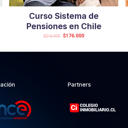
Curso Sistema de
Pensiones en Chile
Original
Current
$
176.000
$
216.000
price
price
was:
is:
$216.000.
$176.000.
cación
Partners